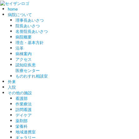
home
病院について
理事長あいさつ
院長あいさつ
名誉院長あいさつ
病院概要
理念・基本方針
沿革
病棟案内
アクセス
認知症疾患
医療センター
ものわすれ相談室
外来
入院
その他の施設
看護部
作業療法
訪問看護
デイケア
薬剤部
栄養科
地域連携室
ギャラリー