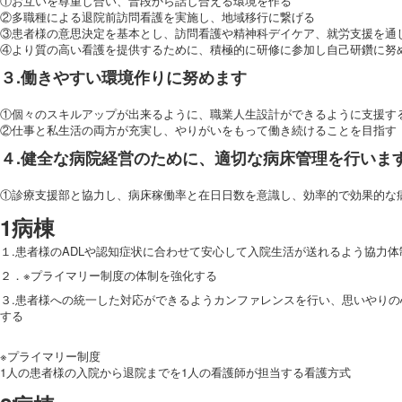
①お互いを尊重し合い、普段から話し合える環境を作る
②多職種による退院前訪問看護を実施し、地域移行に繋げる
③患者様の意思決定を基本とし、訪問看護や精神科デイケア、就労支援
④より質の高い看護を提供するために、積極的に研修に参加し自己研鑽に努
３.働きやすい環境作りに努めます
①個々のスキルアップが出来るように、職業人生設計ができるように支援す
②仕事と私生活の両方が充実し、やりがいをもって働き続けることを目指す
４.健全な病院経営のために、適切な病床管理を行いま
①診療支援部と協力し、病床稼働率と在日日数を意識し、効率的で効果的な
1病棟
１.患者様のADLや認知症状に合わせて安心して入院生活が送れるよう協
２．※プライマリー制度の体制を強化する
３.患者様への統一した対応ができるようカンファレンスを行い、思いや
する
※プライマリー制度
1人の患者様の入院から退院までを1人の看護師が担当する看護方式