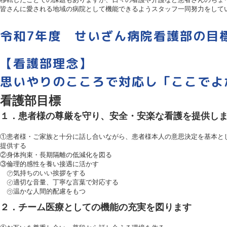
皆さんに愛される地域の病院として機能できるようスタッフ一同努力をして
令和7年度 せいざん病院看護部の目
【看護部理念】
思いやりのこころで対応し「ここでよ
看護部目標
１．患者様の尊厳を守り、安全・安楽な看護を提供し
①患者様・ご家族と十分に話し合いながら、患者様本人の意思決定を基本
提供する
②身体拘束・長期隔離の低減化を図る
③倫理的感性を養い接遇に活かす
㋐気持ちのいい挨拶をする
㋑適切な音量、丁寧な言葉で対応する
㋒温かな人間的配慮をもつ
２．チーム医療としての機能の充実を図ります